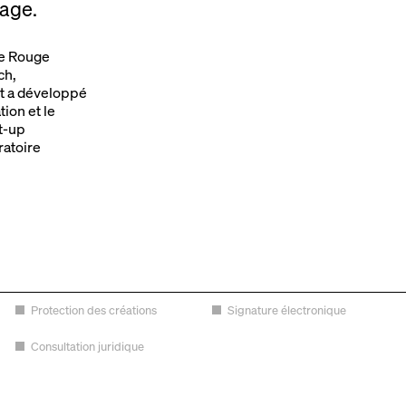
gage.
te Rouge
ch,
et a développé
tion et le
t-up
ratoire
Protection des créations
Signature électronique
Consultation juridique