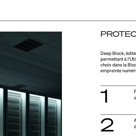
PROTEC
Deep Block, édite
permettant à l’Uti
choix dans la Bloc
empreinte numériq
1
P
2
A