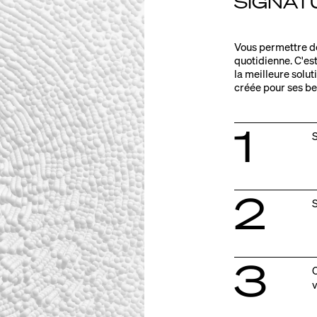
SIGNAT
Vous permettre de
quotidienne. C'es
la meilleure solu
créée pour ses bes
1
S
2
S
3
C
v