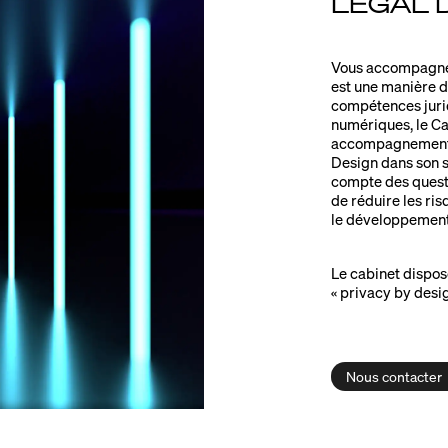
LEGAL 
Vous accompagner 
est une manière de
compétences jurid
numériques, le Ca
accompagnements 
Design dans son se
compte des questi
de réduire les ris
le développement 
Le cabinet dispos
« privacy by desi
Nous contacter