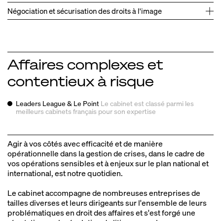
Négociation et sécurisation des droits à l'image
Défense de plusieurs e‑commerçants devant la
→
Affaires complexes et
DGCCRF et DDPP dans le cadre de contrôles diligentés
Accompagnement juridique et lutte anticontrefaçon d'un
→
sur le fondement de pratiques commerciales
contentieux à risque
Accompagnement en droit de l'internet et marketing
→
influenceur/infopreneur leader de son marché.
trompeuses.
e‑commerce d'une enseigne de plus de 250 magasins,
leaders en France.
Gestion de l'e‑réputation, droit à l'oubli et suppression
→
Leaders League & Le Point
Le cabinet est classé parmi les
de contenus manifestement illicites sur les plateformes
meilleurs
Accompagnement d'une chaine d'hôtels, titulaire d'une
cabinets français pour son expertise
→
(Facebook, Instagram, Google, TikTok…).
marque de luxe, dans la récupération de son compte
Instagram, à la suite d'un hack.
Agir à vos côtés avec efficacité et de manière
Accompagnement d'une marque de luxe et d'une chaine
→
opérationnelle dans la gestion de crises, dans le cadre de
d'Hotels de luxes dans la récupération de son compte
vos opérations sensibles et à enjeux sur le plan national et
instagram suite à un hack.
international, est notre quotidien.
Le cabinet accompagne de nombreuses entreprises de
tailles diverses et leurs dirigeants sur l'ensemble de leurs
problématiques en droit des affaires et s'est forgé une