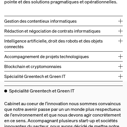
pointe et des solutions pragmatiques et opérationnelles.
Gestion des contentieux informatiques
Rédaction et négociation de contrats informatiques
Intelligence artificielle, droit des robots et des objets
connectés
Accompagnement de projets technologiques
Blockchain et cryptomonnaies
Accompagnement de victimes de hack de
→
Spécialité Greentech et Green IT
cryptomonnaies dans leur action contre l'Exchange
BINANCE.
Spécialité Greentech et Green IT
Accompagnement d'une plateforme d'intelligence
→
Accompagnement contractuel IT/RGPD de la plateforme
→
artificielle sur les problématiques juridiques relatives
Leader en matière de démocratie participative.
Cabinet au coeur de l'innovation nous sommes convaincus
aux droits d'auteur.
Accompagnement juridique de plusieurs sociétés en
→
que notre avenir passe par un un monde plus respectueux
matière de signature électronique (éditeurs et clients).
de l'environnement et que nous devons agir concrètement
en ce sens. Accompagnant plusieurs start‑up et sociétés
Accompagnement d'une startup logicielle SaaS de 70
→
Accompagnement et sécurisation juridique de plusieurs
→
innovantes du secteur, nous avons décidé de mettre notre
salariés (Informatique, RGPD, marques) spécialisée