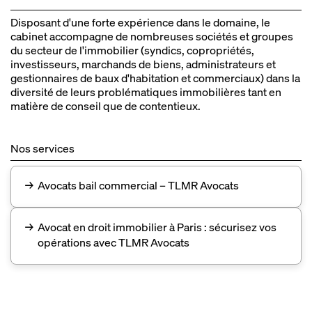
Préservation de créances à recouvrer par le biais de
→
illégal de la profession d'avocat
saisies conservatoires orchestrées.
Disposant d'une forte expérience dans le domaine, le
Obtention de la rétractation d'une ordonnance de saisie
→
Saisie conservatoire en cryptomonnaies.
→
cabinet accompagne de nombreuses sociétés et groupes
dans le cadre d'un référé Article 145 du CPC.
du secteur de l'immobilier (syndics, copropriétés,
investisseurs, marchands de biens, administrateurs et
gestionnaires de baux d'habitation et commerciaux) dans la
diversité de leurs problématiques immobilières tant en
matière de conseil que de contentieux.
Nos services
→
Avocats bail commercial – TLMR Avocats
→
Avocat en droit immobilier à Paris : sécurisez vos
opérations avec TLMR Avocats