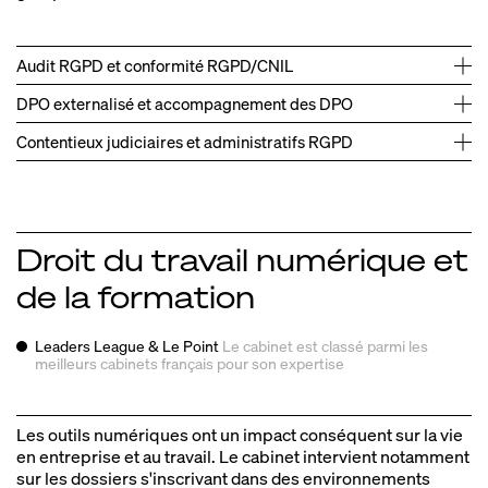
Audit RGPD et conformité RGPD/CNIL
DPO externalisé et accompagnement des DPO
Contentieux judiciaires et administratifs RGPD
Droit du travail numérique et
Accompagnement juridique d'un Club de Football
→
de la formation
français de premier plan sur sa politique de protection
des données et son externalisation DPO
Leaders League & Le Point
Le cabinet est classé parmi les
Accompagnement RGPD et DPO externalisé d'un
→
meilleurs
cabinets français pour son expertise
groupe de presse et de publications légales.
DPO externalisé d'un logiciel SaaS leader en matière de
→
Accompagnement juridique IP/IT RGPD d'une
→
staffing RH.
Les outils numériques ont un impact conséquent sur la vie
plateforme leader de solution de vente de formations en
en entreprise et au travail. Le cabinet intervient notamment
Accompagnement RGPD et projets IT d'une fédération
→
ligne.
sur les dossiers s'inscrivant dans des environnements
de plus de 100 entreprises (secteurs intérim, espaces