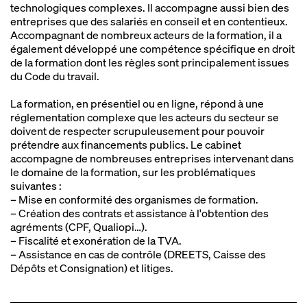
Accompagnement juridique RPGD de plusieurs
→
technologiques complexes. Il accompagne aussi bien des
vert, bâtiments…) – DPO externalisé.
sociétés e‑santé et téléconsultation.
entreprises que des salariés en conseil et en contentieux.
Accompagnant de nombreux acteurs de la formation, il a
également développé une compétence spécifique en droit
de la formation dont les règles sont principalement issues
du Code du travail.
La formation, en présentiel ou en ligne, répond à une
réglementation complexe que les acteurs du secteur se
doivent de respecter scrupuleusement pour pouvoir
prétendre aux financements publics. Le cabinet
accompagne de nombreuses entreprises intervenant dans
le domaine de la formation, sur les problématiques
suivantes :
– Mise en conformité des organismes de formation.
– Création des contrats et assistance à l'obtention des
agréments (CPF, Qualiopi…).
– Fiscalité et exonération de la TVA.
– Assistance en cas de contrôle (DREETS, Caisse des
Dépôts et Consignation) et litiges.