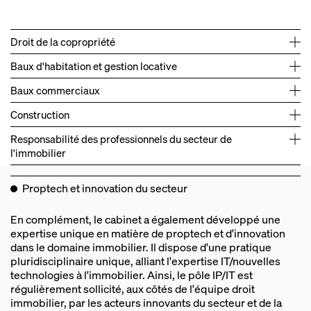
Droit de la copropriété
Baux d'habitation et gestion locative
Baux commerciaux
Construction
Responsabilité des professionnels du secteur de
l'immobilier
Proptech et innovation du secteur
Gestion de nombreux dossiers d'expulsion locative.
→
Conseil aux investisseurs immobiliers
→
En complément, le cabinet a également développé une
Gestion des recouvrements de charges pour des
→
Contestation de refus de permis de construire.
→
Négociation et rédaction de baux commerciaux.
→
expertise unique en matière de proptech et d'innovation
leaders du secteur de l'administration de biens.
dans le domaine immobilier. Il dispose d'une pratique
Accompagnement de deux sociétés du CAC 40 (secteur
→
Assistance et représentation de commerçants dans le
→
Défense d'un architecte dans le cadre de sa RCP.
→
Contentieux d'annulation d'assemblée générale de
→
pluridisciplinaire unique, alliant l'expertise IT/nouvelles
banque assurance) sur la contractualisation de projets
cadre du non‑renouvellement de leur bail.
copropriété (demande / défense).
Assistance et représentation d'établissements
→
technologies à l'immobilier. Ainsi, le pôle IP/IT est
IT/RGPD immobiliers informatiques immeubles
délégataires de service public dont la responsabilité est
régulièrement sollicité, aux côtés de l'équipe droit
connectés.
Assistance d'un syndic dans le cadre d'une expertise
→
engagée.
immobilier, par les acteurs innovants du secteur et de la
pour des malfaçons et vices de construction.