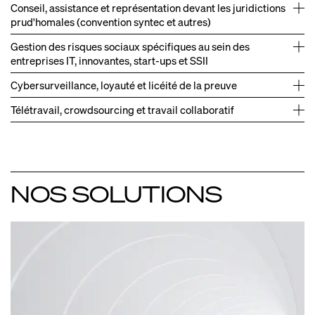
Conseil, assistance et représentation devant les juridictions
prud'homales (convention syntec et autres)
Gestion des risques sociaux spécifiques au sein des
entreprises IT, innovantes, start‑ups et SSII
Cybersurveillance, loyauté et licéité de la preuve
Télétravail, crowdsourcing et travail collaboratif
Gestion de plusieurs litiges CPH à forte imprégnation
→
technique.
Assistance d'une plateforme web dans la mise en place
→
Gestion d'un litige en requalification de développeurs
→
de contrats avec des freelances réduisant le risque de
indépendants.
NOS SOLUTIONS
requalification en contrats de travail.
Gestion d'un litige en requalification d'animateurs de
→
Contentieux CPF et déréférencement de la plateforme.
→
chaines de téléachats.
Assistance de plusieurs Organismes de formation (OF)
→
dans leur mise en conformité.