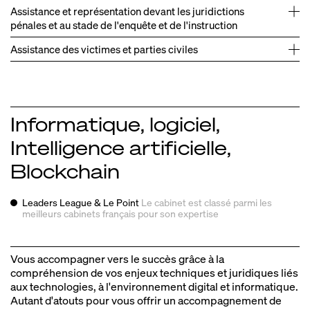
Assistance et représentation devant les juridictions
pénales et au stade de l'enquête et de l'instruction
Assistance des victimes et parties civiles
Représentation des intérêts de personnalités publiques
→
dans le cadre d'actions en diffamation et injure.
Informatique, logiciel,
Intelligence artificielle,
Défense des intérêts de victimes de fraudes bancaires
→
Représentation de sociétés et notamment d'une société
→
Gestion de déréférencement et accompagnement de
et récupération des fonds auprès des banques.
→
Blockchain
du CAC 40 dans le cas de fraude et d'usurpation
sociétés pour l'atteinte à la réputation.
d'identité.
Accompagnement de victimes de cyberharcèlement et
→
Obtention de plusieurs relaxes de prévenus dans des
→
Leaders League & Le Point
Le cabinet est classé parmi les
revenge porn.
meilleurs
cabinets français pour son expertise
affaires de cybercriminalité.
Défense pénale de prévenus mis en examen pour des
→
infractions STAD, carding.
Vous accompagner vers le succès grâce à la
compréhension de vos enjeux techniques et juridiques liés
aux technologies, à l'environnement digital et informatique.
Autant d'atouts pour vous offrir un accompagnement de