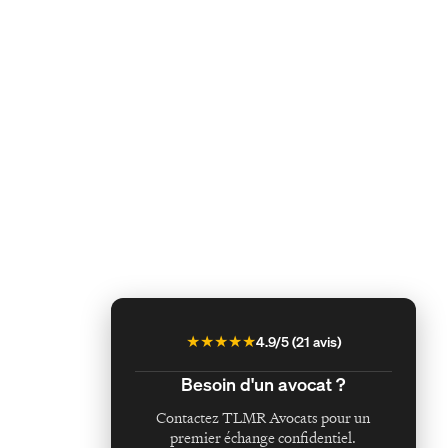
★
★
★
★
★
4.9
/5 (
21
avis)
Besoin d'un avocat ?
Contactez TLMR Avocats pour un
premier échange confidentiel.