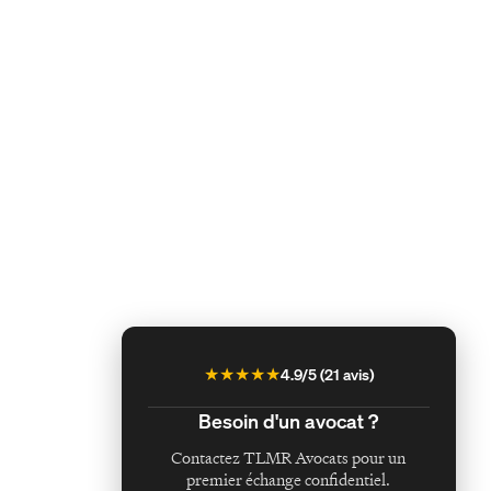
★
★
★
★
★
4.9
/5 (
21
avis)
Besoin d'un avocat ?
Contactez TLMR Avocats pour un
premier échange confidentiel.