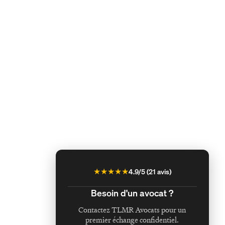
★
★
★
★
★
4.9
/5 (
21
avis)
Besoin d'un avocat ?
Contactez TLMR Avocats pour un
premier échange confidentiel.