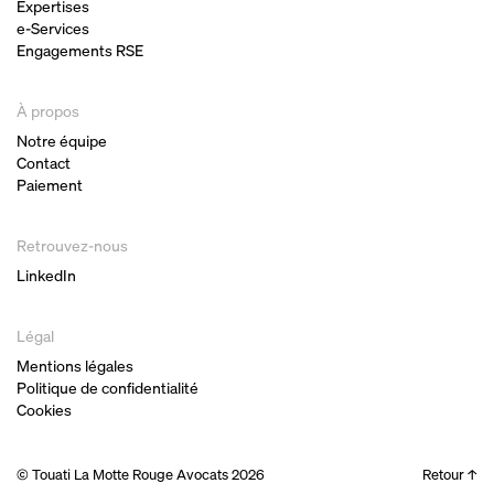
Expertises
e-Services
Engagements RSE
À propos
Notre équipe
Contact
Paiement
Retrouvez-nous
LinkedIn
Légal
Mentions légales
Politique de confidentialité
Cookies
© Touati La Motte Rouge Avocats
2026
Retour
↑