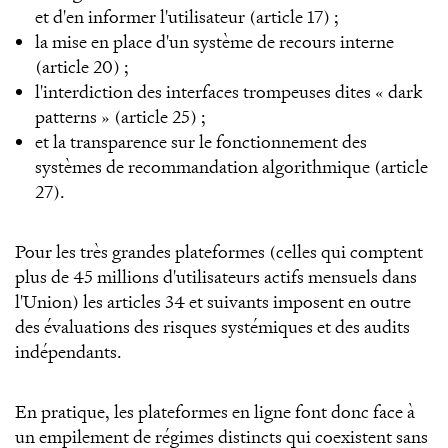
et d'en informer l'utilisateur (article 17) ;
la mise en place d'un système de recours interne
(article 20) ;
l'interdiction des interfaces trompeuses dites « dark
patterns » (article 25) ;
et la transparence sur le fonctionnement des
systèmes de recommandation algorithmique (article
27).
Pour les très grandes plateformes (celles qui comptent
plus de 45 millions d'utilisateurs actifs mensuels dans
l'Union) les articles 34 et suivants imposent en outre
des évaluations des risques systémiques et des audits
indépendants.
En pratique, les plateformes en ligne font donc face à
un empilement de régimes distincts qui coexistent sans