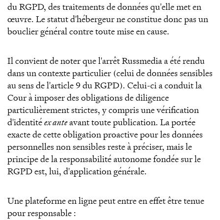
du RGPD, des traitements de données qu'elle met en
œuvre. Le statut d'hébergeur ne constitue donc pas un
bouclier général contre toute mise en cause.
Il convient de noter que l'arrêt Russmedia a été rendu
dans un contexte particulier (celui de données sensibles
au sens de l'article 9 du RGPD). Celui-ci a conduit la
Cour à imposer des obligations de diligence
particulièrement strictes, y compris une vérification
d'identité
ex ante
avant toute publication. La portée
exacte de cette obligation proactive pour les données
personnelles non sensibles reste à préciser, mais le
principe de la responsabilité autonome fondée sur le
RGPD est, lui, d'application générale.
Une plateforme en ligne peut entre en effet être tenue
pour responsable :