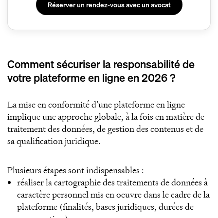
Réserver un rendez-vous avec un avocat
Comment sécuriser la responsabilité de
votre plateforme en ligne en 2026 ?
La mise en conformité d’une plateforme en ligne
implique une approche globale, à la fois en matière de
traitement des données, de gestion des contenus et de
sa qualification juridique.
Plusieurs étapes sont indispensables :
réaliser la cartographie des traitements de données à
caractère personnel mis en oeuvre dans le cadre de la
plateforme (finalités, bases juridiques, durées de