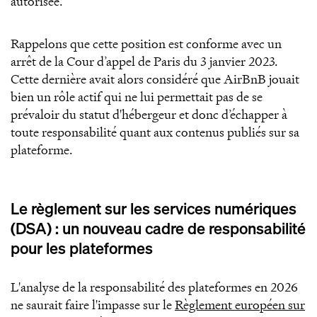
autorisée.
Rappelons que cette position est conforme avec un
arrêt de la Cour d’appel de Paris du 3 janvier 2023.
Cette dernière avait alors considéré que AirBnB jouait
bien un rôle actif qui ne lui permettait pas de se
prévaloir du statut d'hébergeur et donc d’échapper à
toute responsabilité quant aux contenus publiés sur sa
plateforme.
Le règlement sur les services numériques
(DSA) : un nouveau cadre de responsabilité
pour les plateformes
L'analyse de la responsabilité des plateformes en 2026
ne saurait faire l'impasse sur le
Règlement européen sur