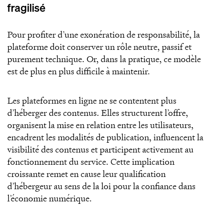
fragilisé
Pour profiter d’une exonération de responsabilité, la
plateforme doit conserver un rôle neutre, passif et
purement technique. Or, dans la pratique, ce modèle
est de plus en plus difficile à maintenir.
Les plateformes en ligne ne se contentent plus
d’héberger des contenus. Elles structurent l’offre,
organisent la mise en relation entre les utilisateurs,
encadrent les modalités de publication, influencent la
visibilité des contenus et participent activement au
fonctionnement du service. Cette implication
croissante remet en cause leur qualification
d’hébergeur au sens de la loi pour la confiance dans
l’économie numérique.