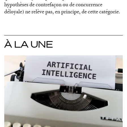
hypothèses de contrefaçon ou de concurrence
déloyale) ne relève pas, en principe, de cette catégorie.
À LA UNE