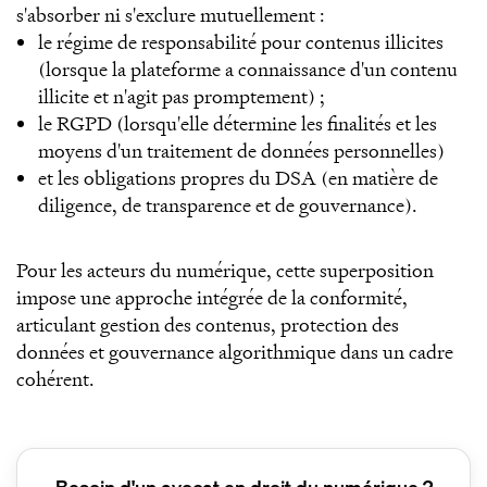
s'absorber ni s'exclure mutuellement :
le régime de responsabilité pour contenus illicites
(lorsque la plateforme a connaissance d'un contenu
illicite et n'agit pas promptement) ;
le RGPD (lorsqu'elle détermine les finalités et les
moyens d'un traitement de données personnelles)
et les obligations propres du DSA (en matière de
diligence, de transparence et de gouvernance).
Pour les acteurs du numérique, cette superposition
impose une approche intégrée de la conformité,
articulant gestion des contenus, protection des
données et gouvernance algorithmique dans un cadre
cohérent.
Besoin d'un avocat en droit du numérique ?