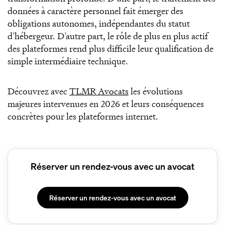
données à caractère personnel fait émerger des
obligations autonomes, indépendantes du statut
d’hébergeur. D’autre part, le rôle de plus en plus actif
des plateformes rend plus difficile leur qualification de
simple intermédiaire technique.
Découvrez avec
TLMR Avocats
les évolutions
majeures intervenues en 2026 et leurs conséquences
concrètes pour les plateformes internet.
Réserver un rendez-vous avec un avocat
Réserver un rendez-vous avec un avocat